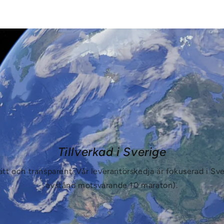
Tillverkad i Sverige
tätt och transparent. Vår leverantörskedja är fokuserad i Sv
avstånd motsvarande 10 maraton).