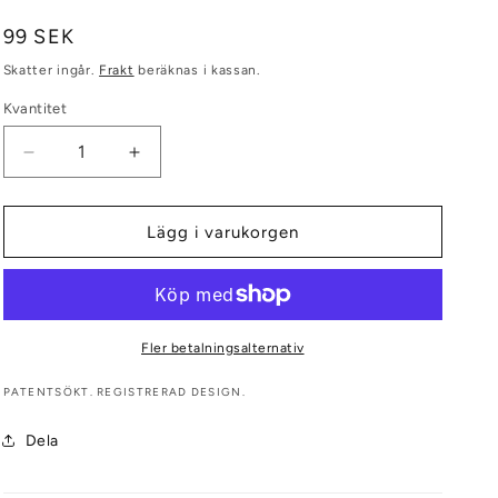
Ordinarie
99 SEK
pris
Skatter ingår.
Frakt
beräknas i kassan.
Kvantitet
Minska
Öka
kvantitet
kvantitet
för
för
Silikonskal
Silikonskal
Lägg i varukorgen
-
-
Neon
Neon
Coral
Coral
Fler betalningsalternativ
PATENTSÖKT. REGISTRERAD DESIGN.
Dela